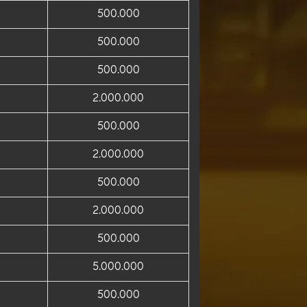
500.000
500.000
500.000
2.000.000
500.000
2.000.000
500.000
2.000.000
500.000
5.000.000
500.000