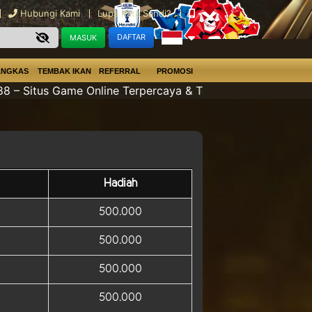
Hubungi Kami
Lupa Kata Sandi?
DAFTAR
ANGKAS
TEMBAK IKAN
REFERRAL
PROMOSI
s Game Online Terpercaya & Terlengkap di Indonesia! | Tur
Hadiah
500.000
500.000
500.000
500.000