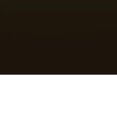
ADWAL BANK
VOUCHER88