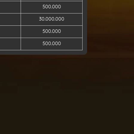
500.000
30.000.000
500.000
500.000