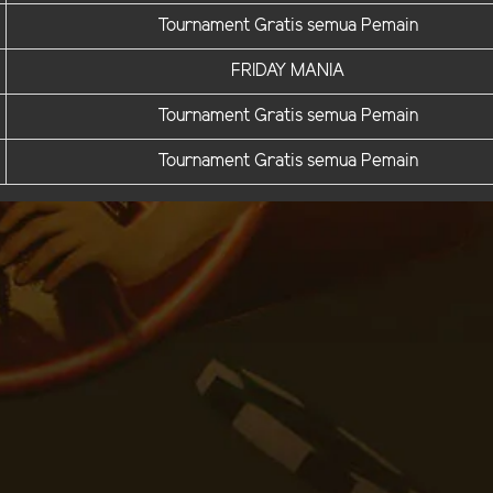
Tournament Gratis semua Pemain
FRIDAY MANIA
Tournament Gratis semua Pemain
Tournament Gratis semua Pemain