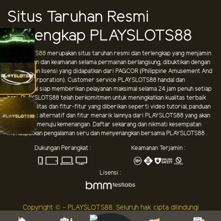
Situs Taruhan Resmi
Terlengkap PLAYSLOTS88
PLAYSLOTS88
merupakan situs taruhan resmi dan terlengkap yang menjamin
kenyamanan dan keamanan selama permainan berlangsung, dibuktikan dengan
legalitas dan lisensi yang didapatkan dari PAGCOR (Philippine Amusement And
Gaming Corporation). Customer service PLAYSLOTS88 handal dan
profesional siap memberikan pelayanan maksimal selama 24 jam penuh setiap
hari. PLAYSLOTS88 telah berkomitmen untuk meningkatkan kualitas terbaik
melalui fasilitas dan fitur-fitur yang diberikan seperti video tutorial, panduan
betting, link alternatif dan fitur menarik lainnya dari PLAYSLOTS88 yang akan
membantu menuju kemenangan. Daftar sekarang dan nikmati kesempatan
mendapatkan pengalaman seru dan menyenangkan bersama PLAYSLOTS88 .
Dukungan Perangkat :
Keamanan Terjamin :
Lisensi :
Copyright © - PLAYSLOTS88. Seluruh hak cipta dilindungi