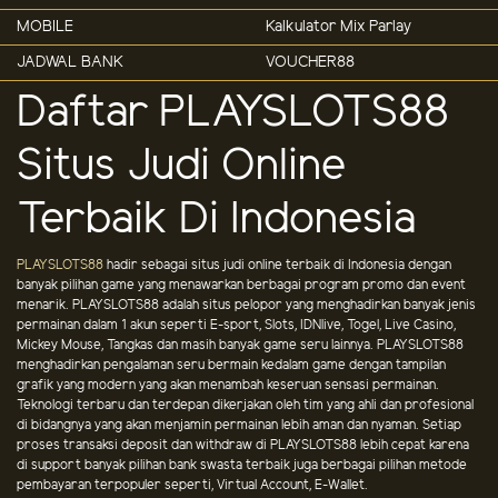
MOBILE
Kalkulator Mix Parlay
JADWAL BANK
VOUCHER88
Daftar PLAYSLOTS88
Situs Judi Online
Terbaik Di Indonesia
PLAYSLOTS88
hadir sebagai situs judi online terbaik di Indonesia dengan
banyak pilihan game yang menawarkan berbagai program promo dan event
menarik. PLAYSLOTS88 adalah situs pelopor yang menghadirkan banyak jenis
permainan dalam 1 akun seperti E-sport, Slots, IDNlive, Togel, Live Casino,
Mickey Mouse, Tangkas dan masih banyak game seru lainnya. PLAYSLOTS88
menghadirkan pengalaman seru bermain kedalam game dengan tampilan
grafik yang modern yang akan menambah keseruan sensasi permainan.
Teknologi terbaru dan terdepan dikerjakan oleh tim yang ahli dan profesional
di bidangnya yang akan menjamin permainan lebih aman dan nyaman. Setiap
proses transaksi deposit dan withdraw di PLAYSLOTS88 lebih cepat karena
di support banyak pilihan bank swasta terbaik juga berbagai pilihan metode
pembayaran terpopuler seperti, Virtual Account, E-Wallet.