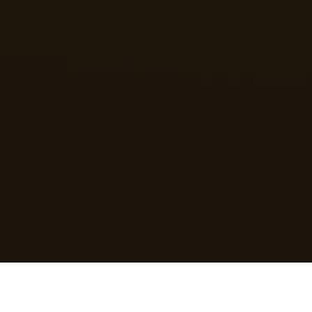
ADWAL BANK
VOUCHER88