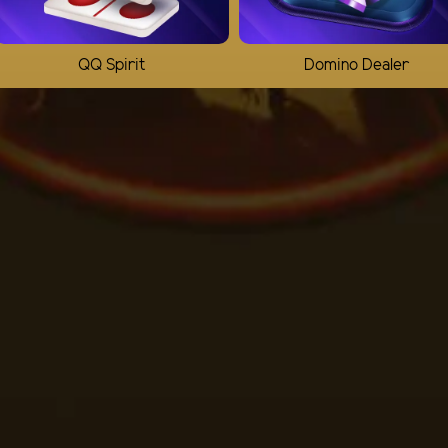
QQ Spirit
Domino Dealer