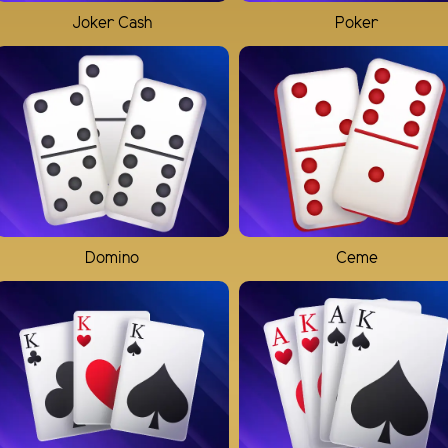
Joker Cash
Poker
Domino
Ceme