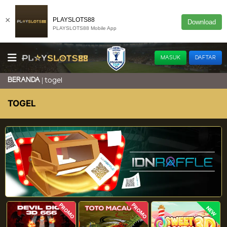
×
PLAYSLOTS88
Download
PLAYSLOTS88 Mobile App
MASUK
DAFTAR
BERANDA
togel
TOGEL
PROMO
PROMO
NEW