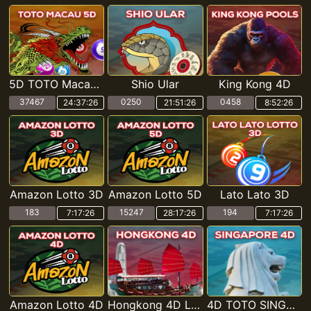
5D TOTO Macau POOLS
Shio Ular
King Kong 4D
37467
0250
0458
24:37:25
21:51:25
8:52:25
Amazon Lotto 3D
Amazon Lotto 5D
Lato Lato 3D
183
15247
194
7:17:25
28:17:25
7:17:25
Amazon Lotto 4D
Hongkong 4D Lotto
4D TOTO SINGAPORE POOLS