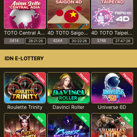
TOTO Central Asia
4D TOTO Saigon POOLS
4D TOTO Taipei POOLS
3414
6244
3768
28:21:25
30:22:25
27:47:25
IDN E-LOTTERY
PROMO
PROMO
PROMO
Roulette Trinity
Davinci Roller
Universe 6D
NEW
NEW
NEW