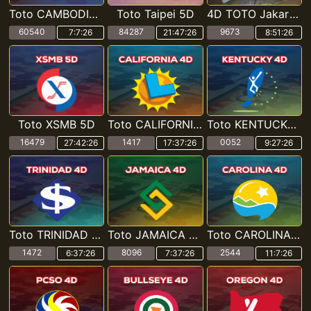
Toto CAMBODIA 5D
Toto Taipei 5D
4D TOTO Jakarta POOLS
60540
84287
9673
7:7:25
21:47:25
8:51:25
Toto XSMB 5D
Toto CALIFORNIA 4D
Toto KENTUCKY 4D
16479
1417
0052
27:42:25
17:37:25
9:27:25
Toto TRINIDAD & TOBAGO 4D
Toto JAMAICA 4D
Toto CAROLINA 4D
1472
8096
2544
6:37:25
7:37:25
11:7:25